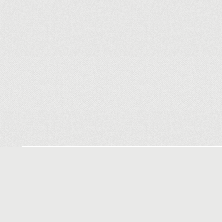
Вскрытие замков
Вскрытие автомобилей
Замена
Вскрытие замков Минск
Замена
цены
Минск
Аварийное вскрытие замков
Замена
дверей Минск
металл
Минск
Служба экстренного
вскрытия замков в Минске
Ремонт