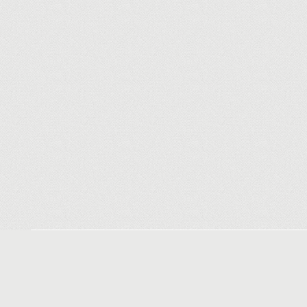
Вскрытие замков
Вскрытие автомобилей
Замена
Вскрытие замков Минск
Замена
цены
Минск
Аварийное вскрытие замков
Замена
дверей Минск
металл