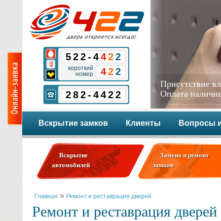
Перейти к основному содержанию
522-4
4
2
2
короткий
4
2
2
номер
Присутствие вл
Оплата наличн
282-4422
Вскрытие замков
Клиенты
Вопросы и
Вскрытие
Замена и ремонт
автомобилей
замков
Вы здесь
»
Главная
Ремонт и реставрация дверей
Ремонт и реставрация двере